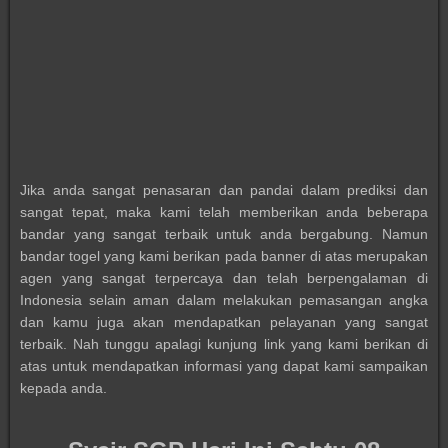
Jika anda sangat penasaran dan pandai dalam prediksi dan
sangat tepat, maka kami telah memberikan anda beberapa
bandar yang sangat terbaik untuk anda bergabung. Namun
bandar togel yang kami berikan pada banner di atas merupakan
agen yang sangat terpercaya dan telah berpengalaman di
Indonesia selain aman dalam melakukan pemasangan angka
dan kamu juga akan mendapatkan pelayanan yang sangat
terbaik. Nah tunggu apalagi kunjung link yang kami berikan di
atas untuk mendapatkan informasi yang dapat kami sampaikan
kepada anda.