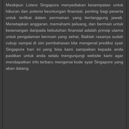
Meskipun Lotere Singapura menyediakan kesempatan untuk
hiburan dan potensi keuntungan finansial, penting bagi peserta
untuk terlibat dalam permainan yang bertanggung jawab.
Menetapkan anggaran, memahami peluang, dan bermain untuk
kesenangan daripada kebutuhan finansial adalah prinsip utama
untuk pengalaman bermain yang sehat, Baiklah rasanya sudah
cukup sampai di sini pembahasan kita mengenal prediksi syair
Singapore hari ini yang bisa kami sampaikan kepada anda
pastikan untuk anda selalu mengunjungi website kami agar
mendapatkan info terbaru mengenai kode syair Singapore yang
akan datang.