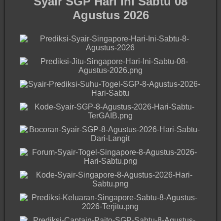
Syair SGP Hari Ini Sabtu 08
Agustus 2026