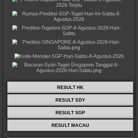
RESULT HK
RESULT SDY
RESULT SGP
RESULT MACAU