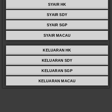
SYAIR HK
SYAIR SDY
SYAIR SGP
SYAIR MACAU
KELUARAN HK
KELUARAN SDY
KELUARAN SGP
KELUARAN MACAU